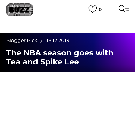
0
PLATA CU CARDUL
Plateste in siguranta cu cardul Visa sau MasterCard!
CUMPĂRĂ ACUM, PLATESTE MAI TÂRZIU
3 rate fără dobândă fără card de credit cu Klarna
Blogger Pick
18.12.2019.
VEZI MAI MULT
The NBA season goes with
Tea and Spike Lee
O data cu noul sezon NBA, vine si vremea mai
racoroasa. Ce este de facut in situatia in care
sunteti fani sneakersi, dar trebuie sa va acoperiti
gleznele si sa beti ceaiuri? Eu personal nu imi
cumpar cizme, iar alegerea merge intotdeauna
catre incaltaminte de baschet high-top. Dar care
o fi modelul cel mai potrivit pentru acest sezon?