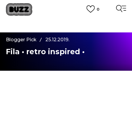
0
PLATA CU CARDUL
Plateste in siguranta cu cardul Visa sau MasterCard!
CUMPĂRĂ ACUM, PLATESTE MAI TÂRZIU
3 rate fără dobândă fără card de credit cu Klarna
Blogger Pick
25.12.2019.
VEZI MAI MULT
Fila • retro inspired •
Moda anilor ’90 este din nou in trend. Spiritul
retro iese in evidenta prin autenticitate si culori
indraznete, iar
FILA
ne surprinde astazi cu un
nou model -
FILA DISRUPTOR P LOW WMN
!