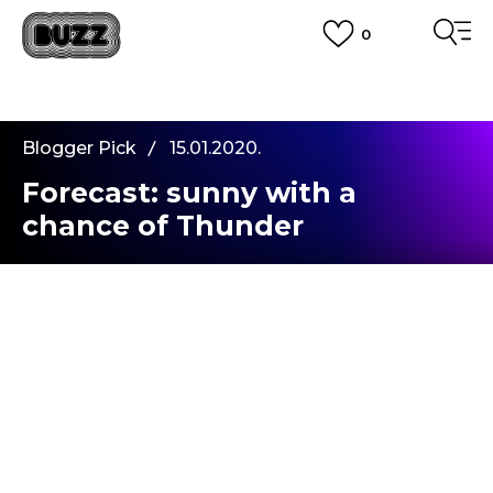
0
PLATA CU CARDUL
Plateste in siguranta cu cardul Visa sau MasterCard!
CUMPĂRĂ ACUM, PLATESTE MAI TÂRZIU
3 rate fără dobândă fără card de credit cu Klarna
Blogger Pick
15.01.2020.
VEZI MAI MULT
Forecast: sunny with a
chance of Thunder
Salutare, Buzz Crew! Ma bucur sa fiu aici cu voi. S-
a dat startul la indeplinit dorintele dintre ani si eu
am venit devreme sa ne apucam de treaba. Au
trecut cateva saptamani pline de veselie si voie
buna alaturi de familie si de prieteni, si au mai
trecut, de asemenea, o multime de momente
dulci prin fata noastra. Ne-am bucurat de toate si