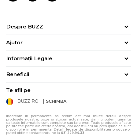
Despre BUZZ
Despre noi
Ajutor
Hai în echipa noastră
Întrebări frecvente
Contact
Informații Legale
Cum cumpăr
Magazine
Termeni și Condiții
Cum mă înregistrez
Blog
Beneficii
Politica de Confidențialitate
Retur
Sport&Bonus - Detalii
Politica Cookie
Starea comenzii
Te afli pe
Sport&Bonus - Regulament
ANPC
Procedura de retur
BUZZ RO
SCHIMBA
Card Cadou
ANPC – SAL
Condiții de livrare
Klarna - 3 rate fără dobândă
Incercam in permanenta sa oferim cat mai multe detalii despre
produsele noastre, poze si stocuri actualizate, dar nu putem garanta
ca toate informatiile sunt complete sau fara erori. Toate produsele afisate
pe site fac parte din oferta noastra, dar acest lucru nu presupune ca sunt
disponibile in permanenta. Detalii legate de disponibilitatea produselor
puteti obtine contactandu-ne la
031.229.94.33