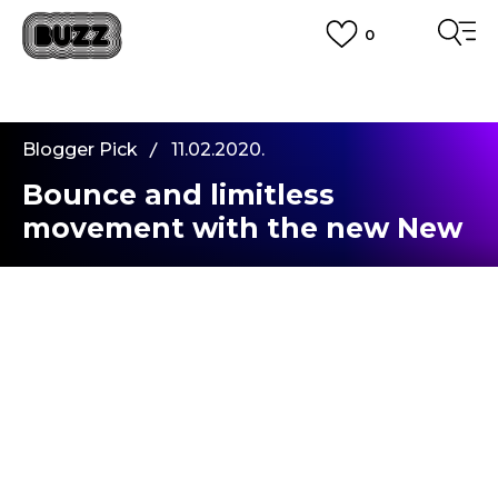
0
PLATA CU CARDUL
Plateste in siguranta cu cardul Visa sau MasterCard!
CUMPĂRĂ ACUM, PLATESTE MAI TÂRZIU
3 rate fără dobândă fără card de credit cu Klarna
Blogger Pick
11.02.2020.
VEZI MAI MULT
Bounce and limitless
movement with the new New
Balance 850
Salutare, oameni cool! Chiar daca este inca iarna,
astept cu nerabdare noul sezon si coloratul
model
New Balance 850
, pe care vi-l voi
prezenta acum. Cand l-am vazut pentru prima
oara a fost ca si cum toti ceilalti sneakersi din lume
ar fi disparut. Un pic retro, insa new-school,
inspirat de
850 Retro Bring Back
, cu un design