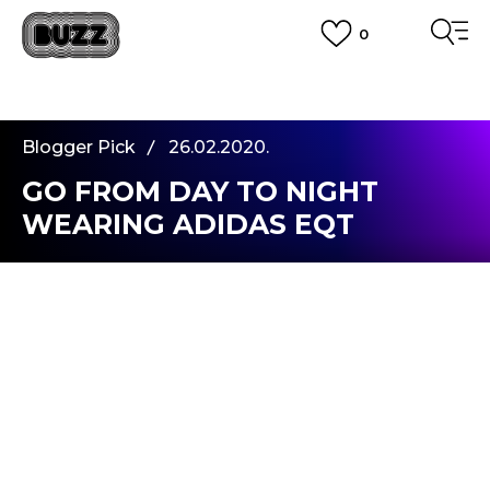
0
PLATA CU CARDUL
Plateste in siguranta cu cardul Visa sau MasterCard!
CUMPĂRĂ ACUM, PLATESTE MAI TÂRZIU
3 rate fără dobândă fără card de credit cu Klarna
Blogger Pick
26.02.2020.
VEZI MAI MULT
GO FROM DAY TO NIGHT
WEARING ADIDAS EQT
GAZELLE SNEAKERS
In sfarsit a venit si randul meu! Acesta este primul
meu blog story din 2020. Trebuie sa recunosc ca
abia asteptam sa impartasesc cu voi impresiile
despre niste sneakers speciali de la
Adidas
, care,
credeti-ma, ca m-au inspirat atat de mult, incat
am creat 2 outfit-uri.