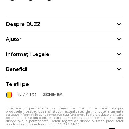
Despre BUZZ
Despre noi
Ajutor
Hai în echipa noastră
Întrebări frecvente
Contact
Informații Legale
Cum cumpăr
Magazine
Termeni și Condiții
Cum mă înregistrez
Blog
Beneficii
Politica de Confidențialitate
Retur
Sport&Bonus - Detalii
Politica Cookie
Starea comenzii
Te afli pe
Sport&Bonus - Regulament
ANPC
Procedura de retur
BUZZ RO
SCHIMBA
Card Cadou
ANPC – SAL
Condiții de livrare
Klarna - 3 rate fără dobândă
Incercam in permanenta sa oferim cat mai multe detalii despre
produsele noastre, poze si stocuri actualizate, dar nu putem garanta
ca toate informatiile sunt complete sau fara erori. Toate produsele afisate
pe site fac parte din oferta noastra, dar acest lucru nu presupune ca sunt
disponibile in permanenta. Detalii legate de disponibilitatea produselor
puteti obtine contactandu-ne la
031.229.94.33