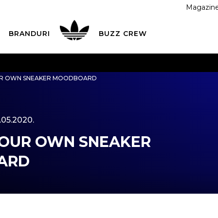
Magazin
BRANDURI
BUZZ CREW
 CU CARDUL
Plateste in siguranta cu cardul Visa sau Mast
UR OWN SNEAKER MOODBOARD
ESTE MAI TÂRZIU
3 rate fără dobândă fără card de credit 
.05.2020.
YOUR OWN SNEAKER
ARD