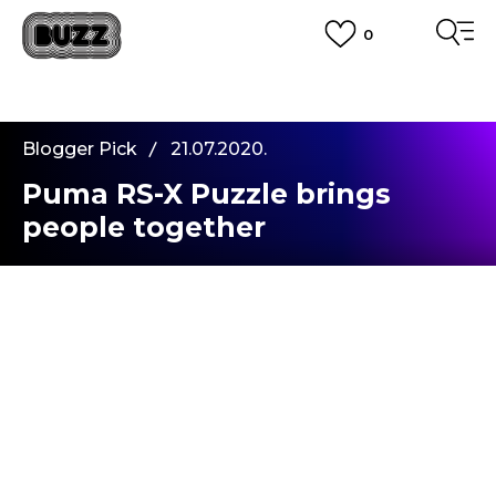
0
PLATA CU CARDUL
Plateste in siguranta cu cardul Visa sau MasterCard!
CUMPĂRĂ ACUM, PLATESTE MAI TÂRZIU
3 rate fără dobândă fără card de credit cu Klarna
Blogger Pick
21.07.2020.
VEZI MAI MULT
Puma RS-X Puzzle brings
people together
Hey, dragilor,
Suntem noi – Remi si Akasha. Abia asteptam sa ne
intoarcem cu un nou blog story. Este vara oficial si
amandoi eram nerabdatori sa ne reintalnim dupa
o lunga pauza. Remi si-a petrecut primavara
creand tutoriale de dans online si Akasha si-a