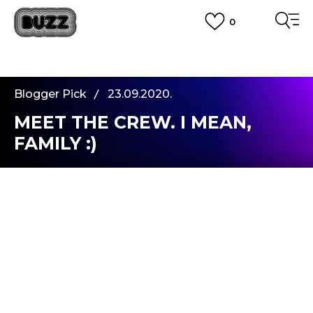
0
PLATA CU CARDUL
Plateste in siguranta cu cardul Visa sau MasterCard!
CUMPĂRĂ ACUM, PLATESTE MAI TÂRZIU
3 rate fără dobândă fără card de credit cu Klarna
Blogger Pick
23.09.2020.
VEZI MAI MULT
MEET THE CREW. I MEAN,
FAMILY :)
Cati dintre voi ati intanit cei mai buni prieteni
intamplator? Si cati dintre voi ii considerati
pe cei din gasca voastra, niste adevarati
membri ai familiei? Vi-i prezentam pe
Anastasia
, Ines,
Andrea
,
Ana
si
Mateja
. Patru
fete si un baiat – toti cu interese si hobby-uri
diferite, dar o echipa fatastica. Ei Impart