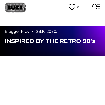
0
PLATA CU CARDUL
Plateste in siguranta cu cardul Visa sau MasterCard!
CUMPĂRĂ ACUM, PLATESTE MAI TÂRZIU
3 rate fără dobândă fără card de credit cu Klarna
Blogger Pick
28.10.2020.
VEZI MAI MULT
INSPIRED BY THE RETRO 90’s
Hi, team! Din cate stiti, stilul meu preferat este cel
sport elegant. L-as descrie ca fiind unul casual si
mai ales unul confortabil. Pentru ocaziile de zi cu
zi, cum ar fi mersul la facultate sau plimbarile
obisnuite, de obicei aleg piese vestimentare in
care ma simt cozy si super confortabil. In functie
de starea de spirit, imi place foarte mult sa