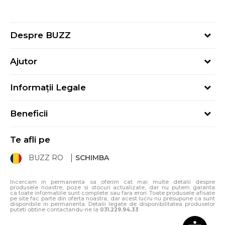
Despre BUZZ
Despre noi
Ajutor
Hai în echipa noastră
Întrebări frecvente
Contact
Informații Legale
Cum cumpăr
Magazine
Termeni și Condiții
Cum mă înregistrez
Blog
Beneficii
Politica de Confidențialitate
Retur
Sport&Bonus - Detalii
Politica Cookie
Starea comenzii
Te afli pe
Sport&Bonus - Regulament
ANPC
Procedura de retur
BUZZ RO
SCHIMBA
Card Cadou
ANPC – SAL
Condiții de livrare
Klarna - 3 rate fără dobândă
Incercam in permanenta sa oferim cat mai multe detalii despre
produsele noastre, poze si stocuri actualizate, dar nu putem garanta
ca toate informatiile sunt complete sau fara erori. Toate produsele afisate
pe site fac parte din oferta noastra, dar acest lucru nu presupune ca sunt
disponibile in permanenta. Detalii legate de disponibilitatea produselor
puteti obtine contactandu-ne la
031.229.94.33