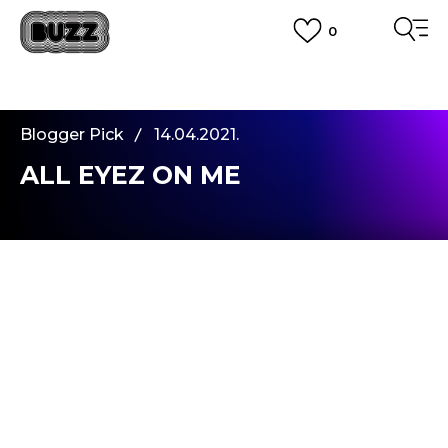
0
PLATA CU CARDUL
Plateste in siguranta cu cardul Visa sau MasterCard!
CUMPĂRĂ ACUM, PLATESTE MAI TÂRZIU
3 rate fără dobândă fără card de credit cu Klarna
Blogger Pick
14.04.2021.
VEZI MAI MULT
ALL EYEZ ON ME
Salutare, echipa! Sper ca v-a fost dor de mine.
Cu aceasta ocazie, doresc sa va intampin cu multa
inspiratie, culori si stil retro. Va marturisesc ca
noua colectie
PUMA
m-a lasat fara cuvinte. Desi
mi-a fost greu sa decid, dupa o lunga verificare a
articolelelor disponibile online, am ales sa dau