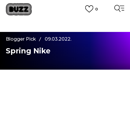
0
PLATA CU CARDUL
Plateste in siguranta cu cardul Visa sau MasterCard!
CUMPĂRĂ ACUM, PLATESTE MAI TÂRZIU
3 rate fără dobândă fără card de credit cu Klarna
Blogger Pick
09.03.2022.
VEZI MAI MULT
Spring Nike
Salut Buzzeri!
Mă numesc Nina Retar și ți-am pregătit din nou
un nou blog; de data aceasta, în culori de
primăvară!
Nike Huarache
este un model legendar, ce
tocmai împlinește 30 de ani. L-am întâlnit la