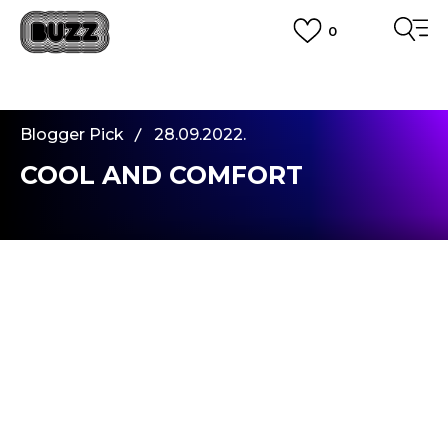
0
PLATA CU CARDUL
Plateste in siguranta cu cardul Visa sau MasterCard!
CUMPĂRĂ ACUM, PLATESTE MAI TÂRZIU
3 rate fără dobândă fără card de credit cu Klarna
Blogger Pick
28.09.2022.
VEZI MAI MULT
COOL AND COMFORT
Bună tuturor,
Voi încerca să mă prezint în trei propoziții.
Numele meu este
Adna Subasic
. Multă lume mă
cunoaște din scurtmetrajul educativ pentru copii
"Descoperă-ți energia"
sau din social media. Sunt
un mare fan al modei și al tendințelor în materie
de modă și îmi plaaaaace la nebunie să fac poze și