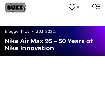
0
PLATA CU CARDUL
Plateste in siguranta cu cardul Visa sau MasterCard!
CUMPĂRĂ ACUM, PLATESTE MAI TÂRZIU
3 rate fără dobândă fără card de credit cu Klarna
Blogger Pick
30.11.2022.
VEZI MAI MULT
Nike Air Max 95 – 50 Years of
Nike Innovation
Hey buzzers!
Mă stârnește curiozitatea de fiecare dată când
văd o pereche de sneakerși care-mi plac. Asta pe
lângă faptul că mi-i doresc, evident. Dar încerc să
aflu povestea din spatele modelului, așa cum și
fiecare cântec de-al meu are. Inițial destinat
alergării, Air Max 95 este primul model la care