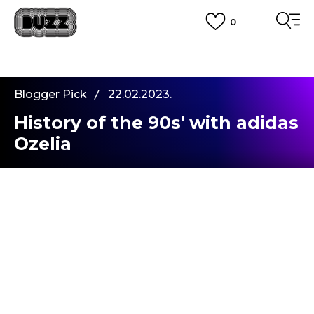
0
PLATA CU CARDUL
Plateste in siguranta cu cardul Visa sau MasterCard!
CUMPĂRĂ ACUM, PLATESTE MAI TÂRZIU
3 rate fără dobândă fără card de credit cu Klarna
Blogger Pick
22.02.2023.
VEZI MAI MULT
History of the 90s' with adidas
Ozelia
Hey, gașcă,
Sunt foarte happy să vă spun că m-am întors, de
data asta ca parte a celei mai tari echipe - echipa
BUZZ. Așadar, eu zic că ne vom vedea mai des. Iar
astăzi sunt gata să vă duc în lumea mea de dans
și muzică și să ne întoarcem în timp împreună cu
adidas Ozelia
.