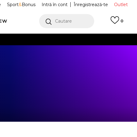
e
Sport
&
Bonus
Intră în cont
Înregistrează-te
Outlet
REW
Cautare
0
erCard!
cu Klarna
VEZI MAI MULT