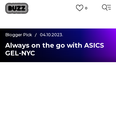
0
PLATA CU CARDUL
Plateste in siguranta cu cardul Visa sau MasterCard!
CUMPĂRĂ ACUM, PLATESTE MAI TÂRZIU
3 rate fără dobândă fără card de credit cu Klarna
Blogger Pick
04.10.2023.
VEZI MAI MULT
Always on the go with ASICS
GEL-NYC
Salut, echipa,
După cum unii dintre voi știu deja, eu sunt
dansator și coregraf, ceea ce înseamnă că
mișcarea este o parte crucială a vieții mele de zi
cu zi. Prin mișcare mă exprim, motiv pentru care
acord o atenție deosebită sneakersilor pe care îi
port. Pentru mine, este important ca aceștia să