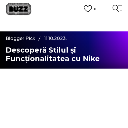
0
PLATA CU CARDUL
Plateste in siguranta cu cardul Visa sau MasterCard!
CUMPĂRĂ ACUM, PLATESTE MAI TÂRZIU
3 rate fără dobândă fără card de credit cu Klarna
Blogger Pick
11.10.2023.
VEZI MAI MULT
Descoperă Stilul și
Funcționalitatea cu Nike
Gamma Force
Când vine vorba de încălțăminte sport, mă
interesează nu doar aspectul, ci și confortul și
performanța.
Recent, am avut ocazia să încerc noile
Nike
Gamma Force
, și astăzi, vreau să împărtășesc cu
voi experiența mea sinceră cu ele.