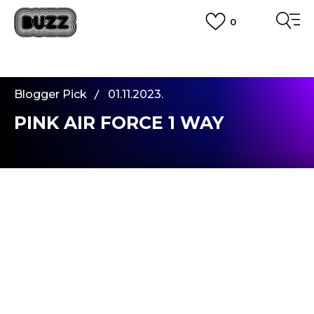
0
PLATA CU CARDUL
Plateste in siguranta cu cardul Visa sau MasterCard!
CUMPĂRĂ ACUM, PLATESTE MAI TÂRZIU
3 rate fără dobândă fără card de credit cu Klarna
Blogger Pick
01.11.2023.
VEZI MAI MULT
PINK AIR FORCE 1 WAY
Salutare, prieteni!
Am revenit pentru a vă prezenta un model nou
de sneakersi de la Buzz, și de data aceasta este
vorba despre
NIKE Air Force 1 PLT.AF.ORM
.
După cum puteți vedea, pasiunea mea pentru
modelele Nike Force continuă.