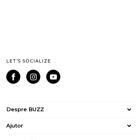
LET’S SOCIALIZE
Despre BUZZ
Despre noi
Ajutor
Hai în echipa noastră
Întrebări frecvente
Contact