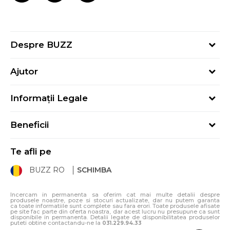
Despre BUZZ
Despre noi
Ajutor
Hai în echipa noastră
Întrebări frecvente
Contact
Informații Legale
Cum cumpăr
Magazine
Termeni și Condiții
Cum mă înregistrez
Blog
Beneficii
Politica de Confidențialitate
Retur
Sport&Bonus - Detalii
Politica Cookie
Starea comenzii
Te afli pe
Sport&Bonus - Regulament
ANPC
Procedura de retur
BUZZ RO
SCHIMBA
Card Cadou
ANPC – SAL
Condiții de livrare
Klarna - 3 rate fără dobândă
Incercam in permanenta sa oferim cat mai multe detalii despre
produsele noastre, poze si stocuri actualizate, dar nu putem garanta
ca toate informatiile sunt complete sau fara erori. Toate produsele afisate
pe site fac parte din oferta noastra, dar acest lucru nu presupune ca sunt
disponibile in permanenta. Detalii legate de disponibilitatea produselor
puteti obtine contactandu-ne la
031.229.94.33