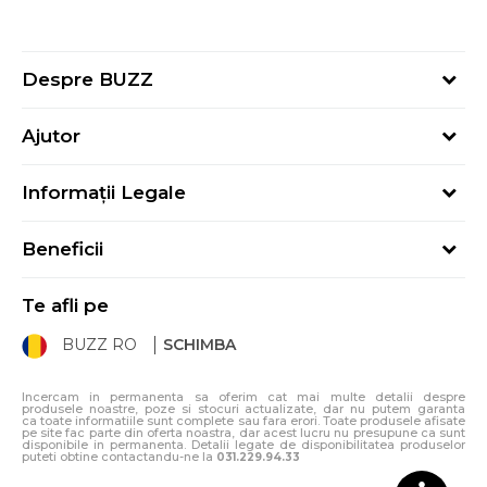
Despre BUZZ
Despre noi
Ajutor
Hai în echipa noastră
Întrebări frecvente
Contact
Informații Legale
Cum cumpăr
Magazine
Termeni și Condiții
Cum mă înregistrez
Blog
Beneficii
Politica de Confidențialitate
Retur
Sport&Bonus - Detalii
Politica Cookie
Starea comenzii
Te afli pe
Sport&Bonus - Regulament
ANPC
Procedura de retur
BUZZ RO
SCHIMBA
Card Cadou
ANPC – SAL
Condiții de livrare
Klarna - 3 rate fără dobândă
Incercam in permanenta sa oferim cat mai multe detalii despre
produsele noastre, poze si stocuri actualizate, dar nu putem garanta
ca toate informatiile sunt complete sau fara erori. Toate produsele afisate
pe site fac parte din oferta noastra, dar acest lucru nu presupune ca sunt
disponibile in permanenta. Detalii legate de disponibilitatea produselor
puteti obtine contactandu-ne la
031.229.94.33