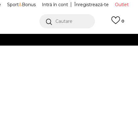
e
Sport
&
Bonus
Intră în cont
Înregistrează-te
Outlet
Cautare
0
erCard!
cu Klarna
VEZI MAI MULT
 Jordan Paris
HV3424-060
n
Alertă preț redus