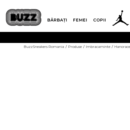
BĂRBAȚI
FEMEI
COPII
PLATA
BuzzSneakers Romania
Produse
Imbracaminte
Hanorac
CUMPĂRĂ ACUM, PLAT