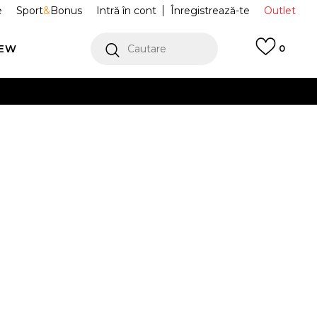
e
Sport
&
Bonus
Intră în cont
Înregistrează-te
Outlet
REW
Cautare
0
erCard!
cu Klarna
VEZI MAI MULT
ete Monogram
MA0988-G0T
Alertă preț redus