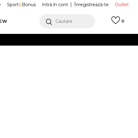
e
Sport
&
Bonus
Intră în cont
Înregistrează-te
Outlet
REW
Cautare
0
erCard!
cu Klarna
VEZI MAI MULT
Borsete Spläsh
SPCBLT
Alertă preț redus