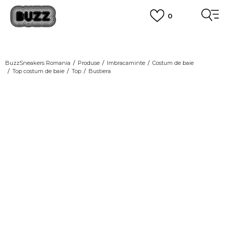
0
PLATA CU CARDUL
Plateste in siguranta cu cardul Visa sau MasterCard!
CUMPĂRĂ ACUM, PLATESTE MAI TÂRZIU
3 rate fără dobândă fără card de credit cu Klarna
BuzzSneakers Romania
Produse
Imbracaminte
Costum de baie
Top costum de baie
Top
Bustiera
VEZI MAI MULT