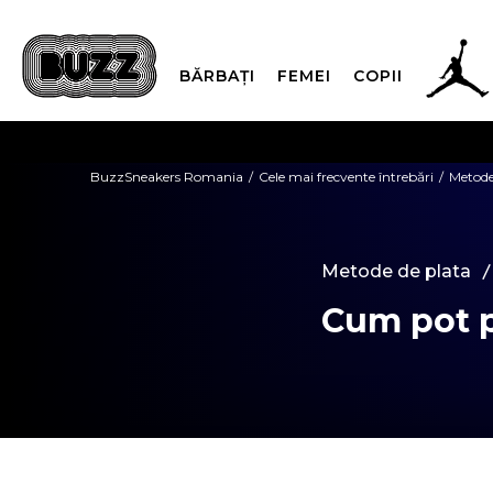
BĂRBAȚI
FEMEI
COPII
PLATA
BuzzSneakers Romania
Cele mai frecvente întrebări
Metode
CUMPĂRĂ ACUM, PLAT
Metode de plata
Cum pot p