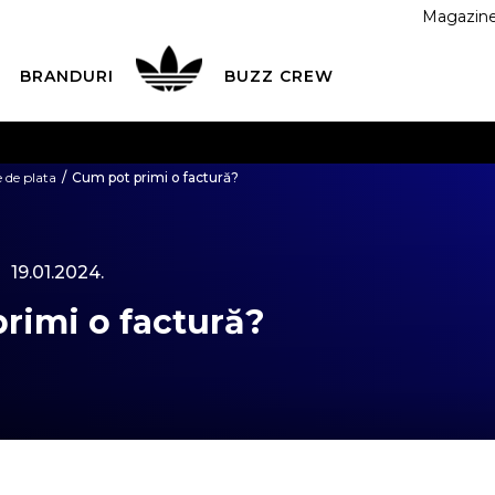
Magazin
BRANDURI
BUZZ CREW
 CU CARDUL
Plateste in siguranta cu cardul Visa sau Mast
 de plata
Cum pot primi o factură?
ESTE MAI TÂRZIU
3 rate fără dobândă fără card de credit 
19.01.2024.
rimi o factură?