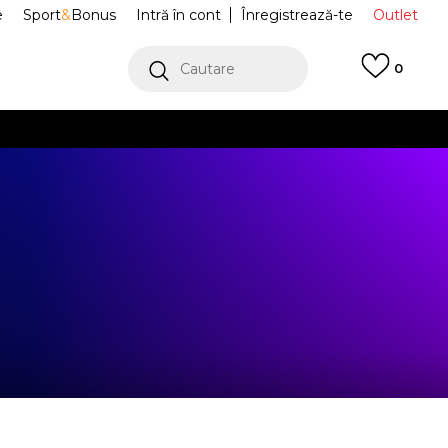
e
Sport
&
Bonus
Intră în cont
Înregistrează-te
Outlet
Cautare
0
erCard!
cu Klarna
VEZI MAI MULT