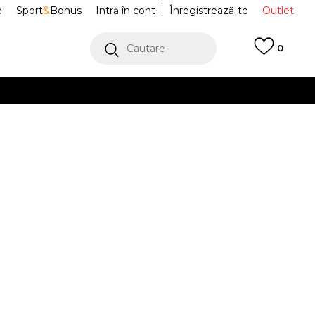
e
Sport
&
Bonus
Intră în cont
Înregistrează-te
Outlet
Cautare
0
erCard!
cu Klarna
VEZI MAI MULT
RE COLIER
JCJCHN124005-456
Alertă preț redus