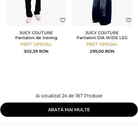
JUICY COUTURE
JUICY COUTURE
Pantaloni de trening
Pantaloni DIA WIDE LEG
GREY BLUE CLASSIC
PRET SPECIAL
PRET SPECIAL
VELOUR DEL RAY
302,39
RON
295,00
RON
POCKETED BOT...
Ai vizualizat
24
de
187
Produse
ARATĂ MAI MULTE