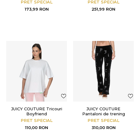
CHAIN BRACELET
ANNEN
PRET SPECIAL
PRET SPECIAL
173,99
RON
251,99
RON
JUICY COUTURE Tricouri
JUICY COUTURE
Boyfriend
Pantaloni de trening
BRIAH LR D P
PRET SPECIAL
PRET SPECIAL
110,00
RON
310,00
RON