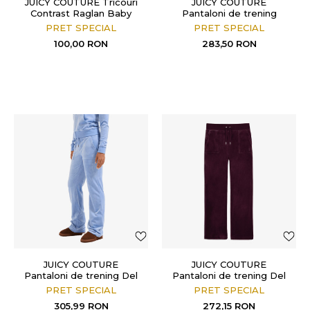
JUICY COUTURE Tricouri
JUICY COUTURE
Contrast Raglan Baby
Pantaloni de trening
COSY FLEECE LOOSE
PRET SPECIAL
PRET SPECIAL
FITTED WIDE LEG PANT
100,00
RON
283,50
RON
JUICY COUTURE
JUICY COUTURE
Pantaloni de trening Del
Pantaloni de trening Del
Ray
Ray
PRET SPECIAL
PRET SPECIAL
305,99
RON
272,15
RON