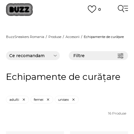
0
PLATA CU CARDUL
Plateste in siguranta cu cardul Visa sau MasterCard!
CUMPĂRĂ ACUM, PLATESTE MAI TÂRZIU
3 rate fără dobândă fără card de credit cu Klarna
BuzzSneakers Romania
Produse
Accesorii
Echipamente de curățare
VEZI MAI MULT
Filtre
Echipamente de curățare
adulti
femei
unisex
16
Produse