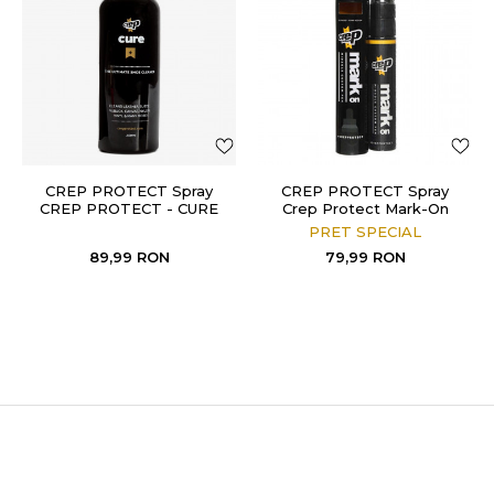
CREP PROTECT Spray
CREP PROTECT Spray
CREP PROTECT - CURE
Crep Protect Mark-On
REFILL 200ML
(Black) Midsole Cus
PRET SPECIAL
89,99
RON
79,99
RON