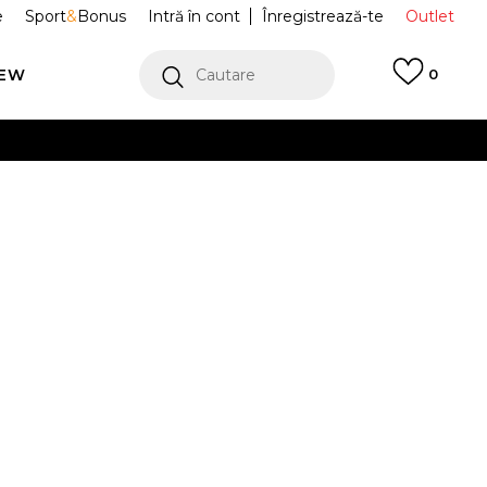
e
Sport
&
Bonus
Intră în cont
Înregistrează-te
Outlet
REW
Cautare
0
erCard!
cu Klarna
VEZI MAI MULT
Trefoil
JC6001
Alertă preț redus