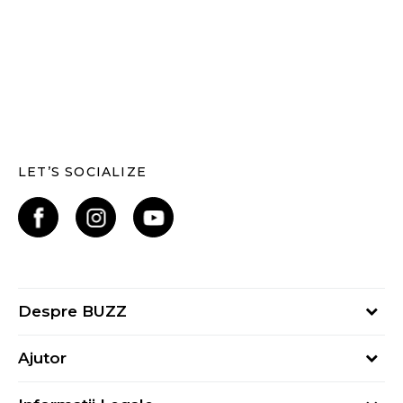
LET’S SOCIALIZE
Despre BUZZ
Despre noi
Ajutor
Hai în echipa noastră
Întrebări frecvente
Contact