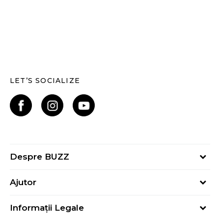
LET’S SOCIALIZE
Despre BUZZ
Despre noi
Ajutor
Hai în echipa noastră
Întrebări frecvente
Contact
Informații Legale
Cum cumpăr
Magazine