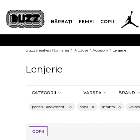
BĂRBAȚI
FEMEI
COPII
PLATA
BuzzSneakers Romania
Produse
Accesorii
Lenjerie
CUMPĂRĂ ACUM, PLAT
Lenjerie
CATEGORII
VARSTA
BRAND
pentru-adolescenti
copii
infants
unisex
COPII