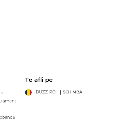
Te afli pe
BUZZ RO
SCHIMBA
ii
ulament
 dobândă