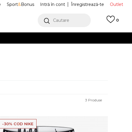
e
Sport
&
Bonus
Intră în cont
Înregistrează-te
Outlet
Cautare
0
erCard!
cu Klarna
VEZI MAI MULT
3
Produse
-30% COD NIKE