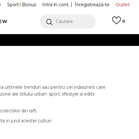
e
Sport
&
Bonus
Intră în cont
Înregistrează-te
Outlet
REW
Cautare
0
erCard!
cu Klarna
VEZI MAI MULT
 ultimele trenduri sau pentru cei indrazneti care
ale stilului urban: sport, lifestyle si editii
ectiilor din raft.
n jurul acestei culturi.