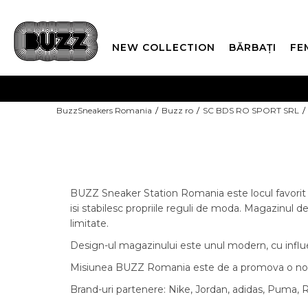
NEW COLLECTION
BĂRBAȚI
FE
PLATA
BuzzSneakers Romania
Buzz ro
SC BDS RO SPORT SRL
CUMPĂRĂ ACUM, PLAT
BUZZ Sneaker Station Romania este locul favorit p
isi stabilesc propriile reguli de moda. Magazinul d
limitate.
Design-ul magazinului este unul modern, cu influent
Misiunea BUZZ Romania este de a promova o noua c
Brand-uri partenere: Nike, Jordan, adidas, Puma