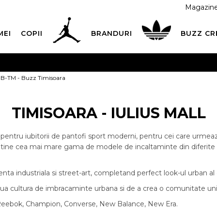
Magazin
MEI
COPII
BRANDURI
BUZZ C
 CU CARDUL
Plateste in siguranta cu cardul Visa sau Mast
B-TM - Buzz Timisoara
ESTE MAI TÂRZIU
3 rate fără dobândă fără card de credit 
TIMISOARA - IULIUS MALL
entru iubitorii de pantofi sport moderni, pentru cei care urmeaza
etine cea mai mare gama de modele de incaltaminte din diferite zone 
a industriala si street-art, completand perfect look-ul urban al col
ultura de imbracaminte urbana si de a crea o comunitate unita i
, Reebok, Champion, Converse, New Balance, New Era.