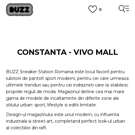
0
PLATA CU CARDUL
Plateste in siguranta cu cardul Visa sau MasterCard!
CUMPĂRĂ ACUM, PLATESTE MAI TÂRZIU
3 rate fără dobândă fără card de credit cu Klarna
VEZI MAI MULT
CONSTANTA - VIVO MALL
BUZZ Sneaker Station Romania este locul favorit pentru
iubitorii de pantofi sport moderni, pentru cei care urmeaza
ultimele trenduri sau pentru cei indrazneti care isi stabilesc
propriile reguli de moda. Magazinul detine cea mai mare
gama de modele de incaltaminte din diferite zone ale
stilului urban: sport, lifestyle si editii limitate.
Design-ul magazinului este unul modern, cu influenta
industriala si street-art, completand perfect look-ul urban
al colectiilor din raft.