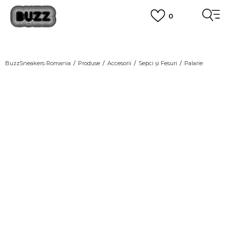
0
PLATA CU CARDUL
Plateste in siguranta cu cardul Visa sau MasterCard!
CUMPĂRĂ ACUM, PLATESTE MAI TÂRZIU
3 rate fără dobândă fără card de credit cu Klarna
BuzzSneakers Romania
Produse
Accesorii
Sepci și Fesuri
Palarie
VEZI MAI MULT
-20% COD NIKE