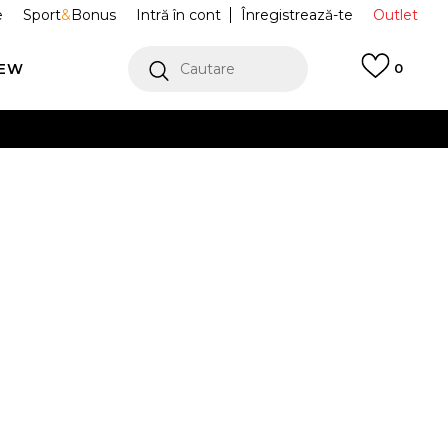
e
Sport
&
Bonus
Intră în cont
Înregistrează-te
Outlet
REW
Cautare
0
erCard!
cu Klarna
VEZI MAI MULT
ie U J TERRA
FZ2055-010