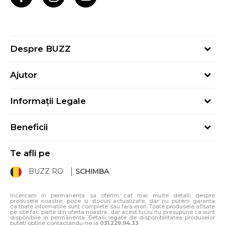
Despre BUZZ
Despre noi
Ajutor
Hai în echipa noastră
Întrebări frecvente
Contact
Informații Legale
Cum cumpăr
Magazine
Termeni și Condiții
Cum mă înregistrez
Blog
Beneficii
Politica de Confidențialitate
Retur
Sport&Bonus - Detalii
Politica Cookie
Starea comenzii
Te afli pe
Sport&Bonus - Regulament
ANPC
Procedura de retur
BUZZ RO
SCHIMBA
Card Cadou
ANPC – SAL
Condiții de livrare
Klarna - 3 rate fără dobândă
Incercam in permanenta sa oferim cat mai multe detalii despre
produsele noastre, poze si stocuri actualizate, dar nu putem garanta
ca toate informatiile sunt complete sau fara erori. Toate produsele afisate
pe site fac parte din oferta noastra, dar acest lucru nu presupune ca sunt
disponibile in permanenta. Detalii legate de disponibilitatea produselor
puteti obtine contactandu-ne la
031.229.94.33