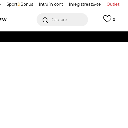
e
Sport
&
Bonus
Intră în cont
Înregistrează-te
Outlet
REW
Cautare
0
erCard!
cu Klarna
VEZI MAI MULT
 scurti 5 inch
NESSB451-704
Alertă preț redus