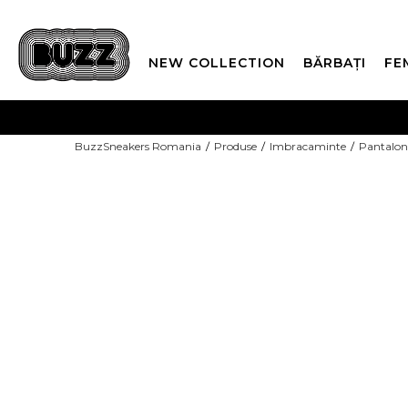
NEW COLLECTION
BĂRBAȚI
FE
PLATA
BuzzSneakers Romania
Produse
Imbracaminte
Pantaloni
CUMPĂRĂ ACUM, PLAT
-10% COD NIKE