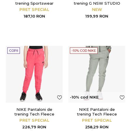
trening Sportswear
trening G NSW STUDIO
FLC LOOSE PNT LBR
PRET SPECIAL
NEW
187,10
RON
199,99
RON
COPII
-10% COD NIKE
-10% cod NIKE
NIKE Pantaloni de
NIKE Pantaloni de
trening Tech Fleece
trening Tech Fleece
PRET SPECIAL
PRET SPECIAL
226,79
RON
258,29
RON