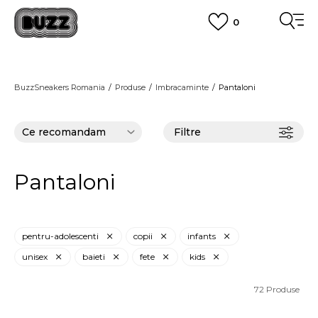
0
PLATA CU CARDUL
Plateste in siguranta cu cardul Visa sau MasterCard!
CUMPĂRĂ ACUM, PLATESTE MAI TÂRZIU
3 rate fără dobândă fără card de credit cu Klarna
BuzzSneakers Romania
Produse
Imbracaminte
Pantaloni
VEZI MAI MULT
Filtre
Pantaloni
pentru-adolescenti
copii
infants
unisex
baieti
fete
kids
72
Produse