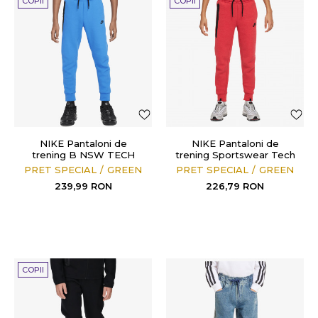
COPII
COPII
NIKE Pantaloni de
NIKE Pantaloni de
trening B NSW TECH
trening Sportswear Tech
FLC PANT
Fleece
PRET SPECIAL
GREEN
PRET SPECIAL
GREEN
239,99
RON
226,79
RON
COPII