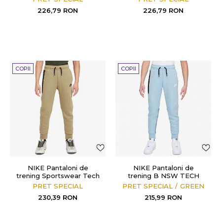
226,79
RON
226,79
RON
COPII
COPII
NIKE Pantaloni de
NIKE Pantaloni de
trening Sportswear Tech
trening B NSW TECH
Fleece
FLC PANT
PRET SPECIAL
PRET SPECIAL
GREEN
230,39
RON
215,99
RON