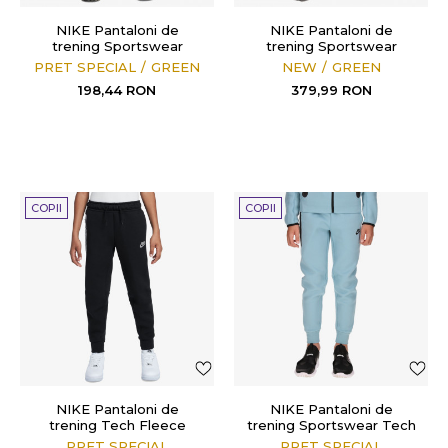
NIKE Pantaloni de
NIKE Pantaloni de
trening Sportswear
trening Sportswear
PRET SPECIAL
GREEN
NEW
GREEN
198,44
RON
379,99
RON
COPII
COPII
NIKE Pantaloni de
NIKE Pantaloni de
trening Tech Fleece
trening Sportswear Tech
Fleece
PRET SPECIAL
PRET SPECIAL