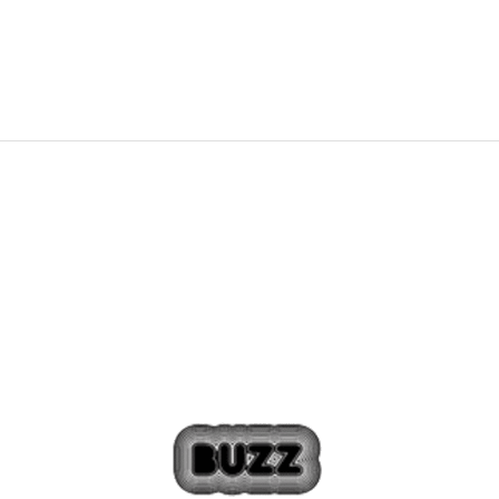
226,79
RON