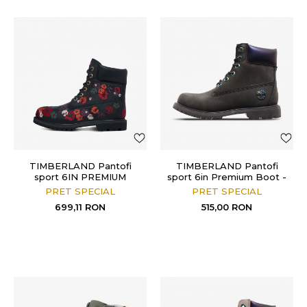
TIMBERLAND Pantofi
TIMBERLAND Pantofi
sport 6IN PREMIUM
sport 6in Premium Boot -
BOOT W/B JET BLACK
W
PRET SPECIAL
PRET SPECIAL
699,11
RON
515,00
RON