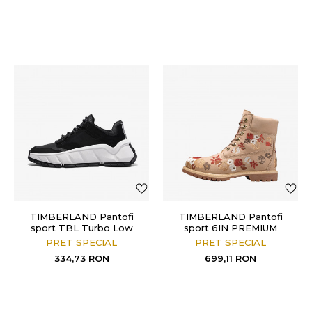
TIMBERLAND Pantofi
TIMBERLAND Pantofi
sport TBL Turbo Low
sport 6IN PREMIUM
BOOT W/B
PRET SPECIAL
PRET SPECIAL
334,73
RON
699,11
RON