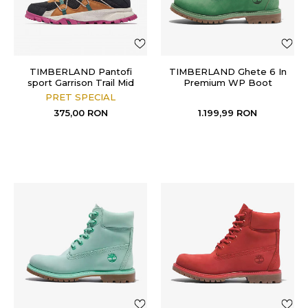
TIMBERLAND Pantofi
TIMBERLAND Ghete 6 In
sport Garrison Trail Mid
Premium WP Boot
Fab WP
PRET SPECIAL
375,00
RON
1.199,99
RON