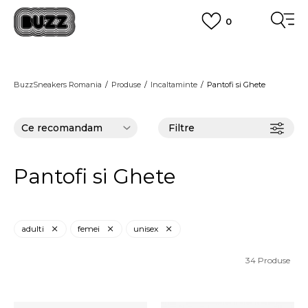
0
PLATA CU CARDUL
Plateste in siguranta cu cardul Visa sau MasterCard!
CUMPĂRĂ ACUM, PLATESTE MAI TÂRZIU
3 rate fără dobândă fără card de credit cu Klarna
BuzzSneakers Romania
Produse
Incaltaminte
Pantofi si Ghete
VEZI MAI MULT
Filtre
Pantofi si Ghete
adulti
femei
unisex
34
Produse