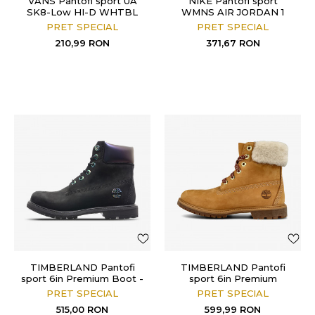
VANS Pantofi sport UA
NIKE Pantofi sport
SK8-Low HI-D WHTBL
WMNS AIR JORDAN 1
LOW SE
PRET SPECIAL
PRET SPECIAL
210,99
RON
371,67
RON
TIMBERLAND Pantofi
TIMBERLAND Pantofi
sport 6in Premium Boot -
sport 6in Premium
W
w/Shearling
PRET SPECIAL
PRET SPECIAL
515,00
RON
599,99
RON