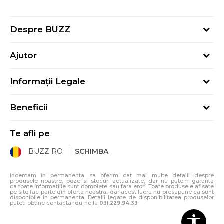
Despre BUZZ
Despre noi
Ajutor
Hai în echipa noastră
Întrebări frecvente
Contact
Informații Legale
Cum cumpăr
Magazine
Termeni și Condiții
Cum mă înregistrez
Blog
Beneficii
Politica de Confidențialitate
Retur
Sport&Bonus - Detalii
Politica Cookie
Starea comenzii
Te afli pe
Sport&Bonus - Regulament
ANPC
Procedura de retur
BUZZ RO
SCHIMBA
Card Cadou
ANPC – SAL
Condiții de livrare
Klarna - 3 rate fără dobândă
Incercam in permanenta sa oferim cat mai multe detalii despre
produsele noastre, poze si stocuri actualizate, dar nu putem garanta
ca toate informatiile sunt complete sau fara erori. Toate produsele afisate
pe site fac parte din oferta noastra, dar acest lucru nu presupune ca sunt
disponibile in permanenta. Detalii legate de disponibilitatea produselor
puteti obtine contactandu-ne la
031.229.94.33