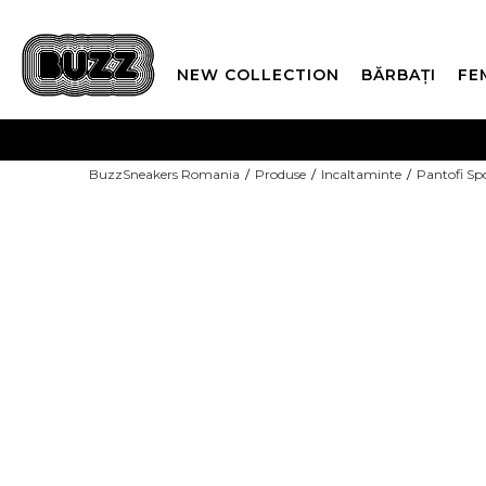
NEW COLLECTION
BĂRBAȚI
FE
PLATA
BuzzSneakers Romania
Produse
Incaltaminte
Pantofi Sp
CUMPĂRĂ ACUM, PLAT