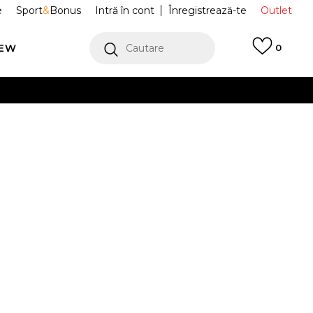
e
Sport
&
Bonus
Intră în cont
Înregistrează-te
Outlet
REW
Cautare
0
erCard!
cu Klarna
VEZI MAI MULT
Sport Blazer
DQ1470-103
bo
Alertă preț redus