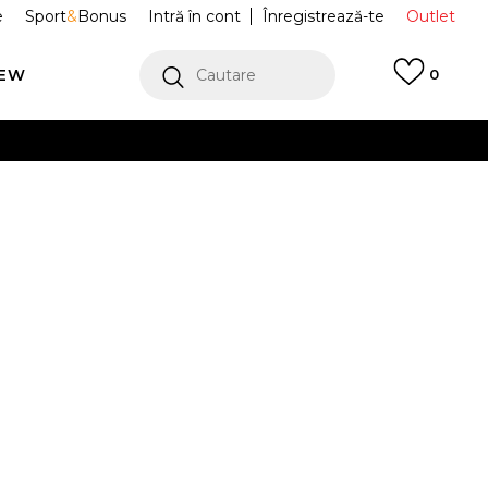
e
Sport
&
Bonus
Intră în cont
Înregistrează-te
Outlet
REW
Cautare
0
erCard!
cu Klarna
VEZI MAI MULT
Sport AIR
FD3598-100
Alertă preț redus