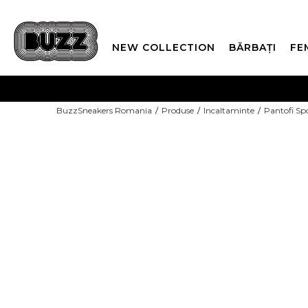
NEW COLLECTION
BĂRBAȚI
FE
PLATA
BuzzSneakers Romania
Produse
Incaltaminte
Pantofi Sp
CUMPĂRĂ ACUM, PLAT