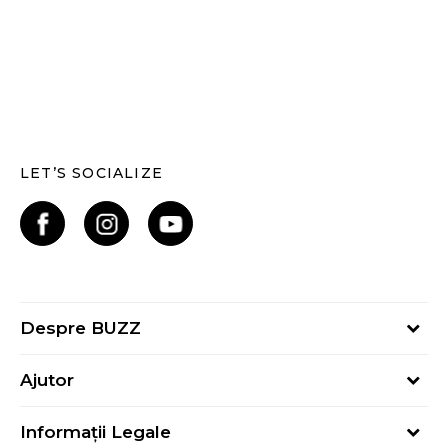
LET’S SOCIALIZE
Despre BUZZ
Despre noi
Ajutor
Hai în echipa noastră
Întrebări frecvente
Contact
Informații Legale
Cum cumpăr