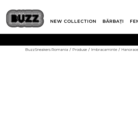
NEW COLLECTION
BĂRBAȚI
FE
PLATA
BuzzSneakers Romania
Produse
Imbracaminte
Hanorac
CUMPĂRĂ ACUM, PLAT
COPII