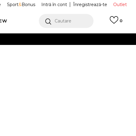
e
Sport
&
Bonus
Intră în cont
Înregistrează-te
Outlet
REW
Cautare
0
erCard!
cu Klarna
VEZI MAI MULT
e Tech Fleece
FD2979-010
Alertă preț redus