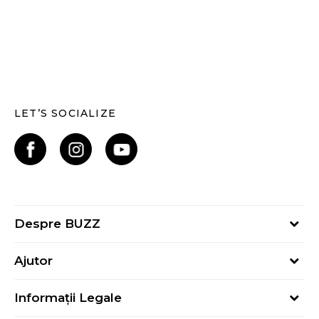
LET’S SOCIALIZE
Despre BUZZ
Despre noi
Ajutor
Hai în echipa noastră
Întrebări frecvente
Contact
Informații Legale
Cum cumpăr
Magazine