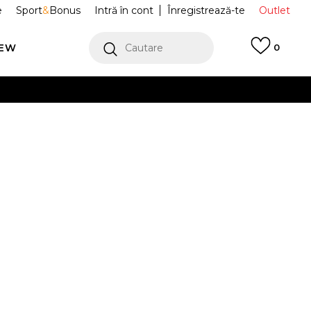
e
Sport
&
Bonus
Intră în cont
Înregistrează-te
Outlet
REW
Cautare
0
erCard!
cu Klarna
VEZI MAI MULT
Sport AIR
DB1550-009
21 FK NN BG
Alertă preț redus