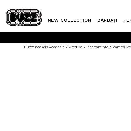
NEW COLLECTION
BĂRBAȚI
FE
PLATA
BuzzSneakers Romania
Produse
Incaltaminte
Pantofi Sp
CUMPĂRĂ ACUM, PLAT