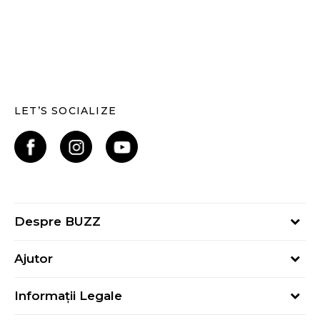
LET’S SOCIALIZE
Despre BUZZ
Despre noi
Ajutor
Hai în echipa noastră
Întrebări frecvente
Contact
Informații Legale
Cum cumpăr
Magazine